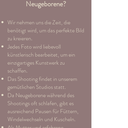
Neugeborene?
Wir nehmen uns die Zeit, die
benötigt wird, um das perfekte Bild
zu kreieren.
Jedes Foto wird liebevoll
künstlerisch bearbeitet, um ein
einzigartiges Kunstwerk zu
schaffen.
Das Shooting findet in unserem
gemütlichen Studios statt.
Da Neugeborene während des
Shootings oft schlafen, gibt es
ausreichend Pausen für Füttern,
Windelwechseln und Kuscheln.
Als Mutter und erfahrene