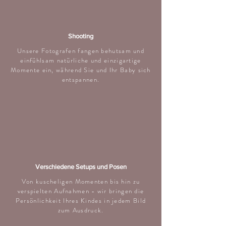
Shooting
Unsere Fotografen fangen behutsam und
einfühlsam natürliche und einzigartige
Momente ein, während Sie und Ihr Baby sich
entspannen.
Verschiedene Setups und Posen
Von kuscheligen Momenten bis hin zu
verspielten Aufnahmen - wir bringen die
Persönlichkeit Ihres Kindes in jedem Bild
zum Ausdruck.