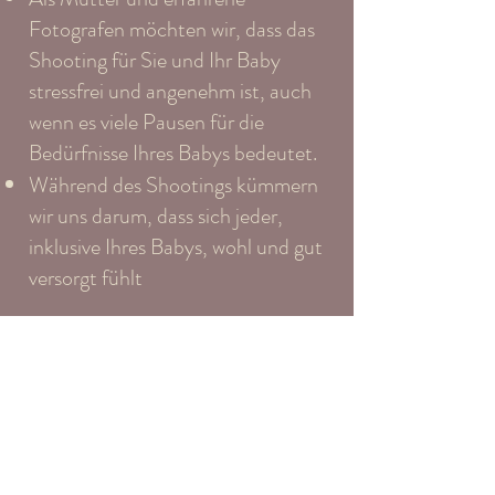
Fotografen möchten wir, dass das
Shooting für Sie und Ihr Baby
stressfrei und angenehm ist, auch
wenn es viele Pausen für die
Bedürfnisse Ihres Babys bedeutet.
Während des Shootings kümmern
wir uns darum, dass sich jeder,
inklusive Ihres Babys, wohl und gut
versorgt fühlt
Der beste Zeitpunkt für ein