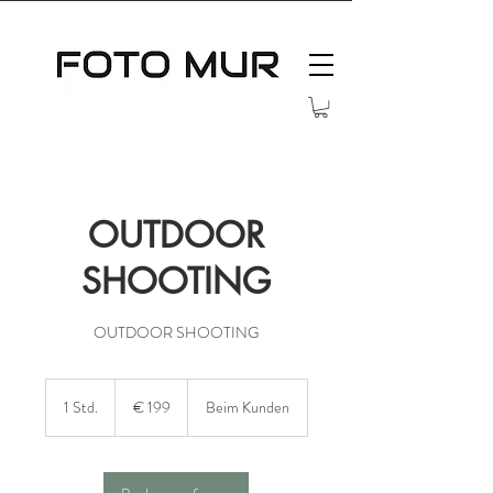
OUTDOOR
SHOOTING
OUTDOOR SHOOTING
199
Euro
1 Std.
1
€ 199
Beim Kunden
S
t
d