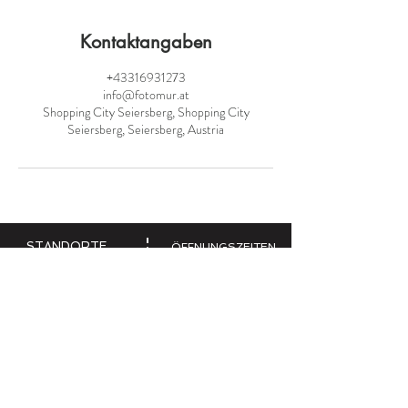
Kontaktangaben
+43316931273
info@fotomur.at
Shopping City Seiersberg, Shopping City
Seiersberg, Seiersberg, Austria
STANDORTE
ÖFFNUNGSZEITEN
Shopping City Seiersberg
Shopping City Seiersberg
Haus 7 (Yellow Ci
ty / Ebene
2)
Mo - Fr: 09:00 bis 19:30
8055 Seiersberg
Sa: 09:00 bis 18
:00
Hauptplatz
SPORGASSE
Sporgasse 7
Mo - Fr: 09:00 bis 17:00
8010 Graz
Sa:
nach Termin