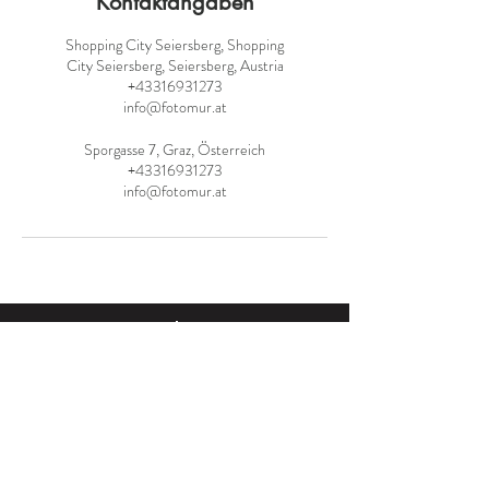
Kontaktangaben
Shopping City Seiersberg, Shopping
City Seiersberg, Seiersberg, Austria
+43316931273
info@fotomur.at
Sporgasse 7, Graz, Österreich
+43316931273
info@fotomur.at
STANDORTE
ÖFFNUNGSZEITEN
Shopping City Seiersberg
Shopping City Seiersberg
Haus 7 (Yellow Ci
ty / Ebene
2)
Mo - Fr: 09:00 bis 19:30
8055 Seiersberg
Sa: 09:00 bis 18
:00
Hauptplatz
SPORGASSE